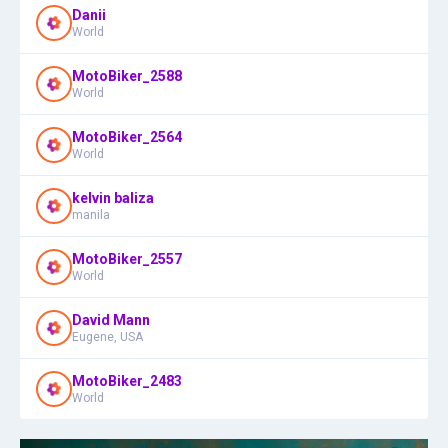
Danii
World
MotoBiker_2588
World
MotoBiker_2564
World
kelvin baliza
manila
MotoBiker_2557
World
David Mann
Eugene, USA
MotoBiker_2483
World