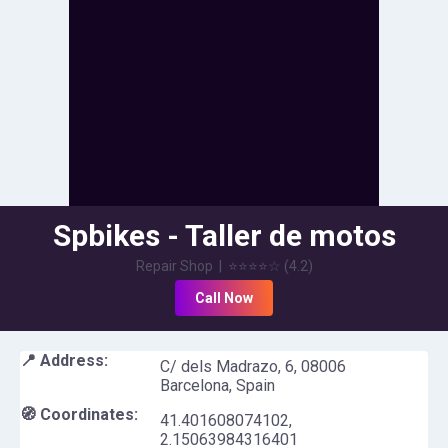
Spbikes - Taller de motos
Repair Shop
|
⭐⭐⭐⭐
☆
(
4.2
)
Call Now
📍 Address:
C/ dels Madrazo, 6, 08006
Barcelona, Spain
🧭 Coordinates:
41.401608074102
,
2.15063984316401