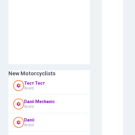
New Motorcyclists
Тест Тест
World
Danii Mechanic
World
Danii
World