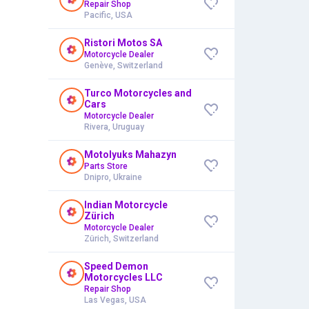
Repair Shop
Pacific, USA
Ristori Motos SA
Motorcycle Dealer
Genève, Switzerland
Turco Motorcycles and
Cars
Motorcycle Dealer
Rivera, Uruguay
Motolyuks Mahazyn
Parts Store
Dnipro, Ukraine
Indian Motorcycle
Zürich
Motorcycle Dealer
Zürich, Switzerland
Speed Demon
Motorcycles LLC
Repair Shop
Las Vegas, USA