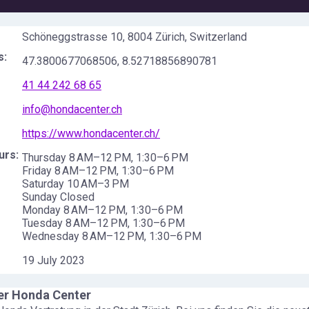
Schöneggstrasse 10, 8004 Zürich, Switzerland
s:
47.3800677068506
,
8.52718856890781
41 44 242 68 65
info@hondacenter.ch
https://www.hondacenter.ch/
urs:
Thursday 8 AM–12 PM, 1:30–6 PM
Friday 8 AM–12 PM, 1:30–6 PM
Saturday 10 AM–3 PM
Sunday Closed
Monday 8 AM–12 PM, 1:30–6 PM
Tuesday 8 AM–12 PM, 1:30–6 PM
Wednesday 8 AM–12 PM, 1:30–6 PM
19 July 2023
er Honda Center