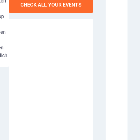
ten
CHECK ALL YOUR EVENTS
op
men
en
lich