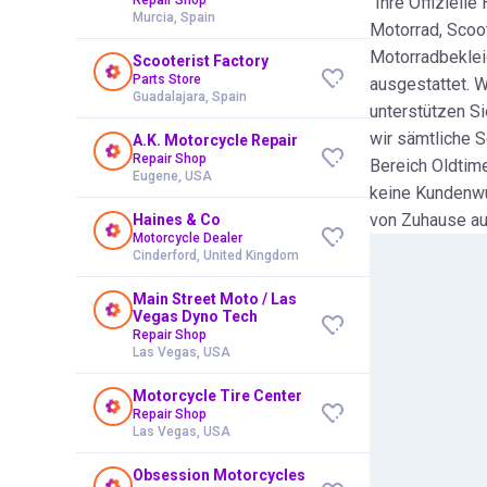
"Ihre Offiziell
Murcia, Spain
Motorrad, Scoo
Motorradbeklei
Scooterist Factory
Parts Store
ausgestattet. W
Guadalajara, Spain
unterstützen Si
wir sämtliche S
A.K. Motorcycle Repair
Repair Shop
Bereich Oldtim
Eugene, USA
keine Kundenwü
von Zuhause au
Haines & Co
Motorcycle Dealer
Cinderford, United Kingdom
Main Street Moto / Las
Vegas Dyno Tech
Repair Shop
Las Vegas, USA
Motorcycle Tire Center
Repair Shop
Las Vegas, USA
Obsession Motorcycles