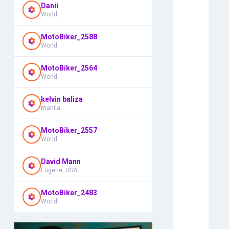
Danii
World
MotoBiker_2588
World
MotoBiker_2564
World
kelvin baliza
manila
MotoBiker_2557
World
David Mann
Eugene, USA
MotoBiker_2483
World