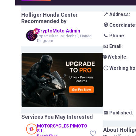
Holliger Honda Center
📍 Address:
Recommended by
🧭 Coordinate
CryptoMoto Admin
📞 Phone:
Expert Biker
|
Mildenhall, United
Kingdom
📧 Email:
🌐 Website:
🕒 Working ho
📅 Published:
Services You May Interested
MOTORCYCLES PIMOTO
About
Hollig
S.L.
Repair Shop