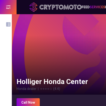
FEED
SERVICES
Holliger Honda Center
Honda dealer
|
⭐⭐⭐⭐
☆
(
4.4
)
Call Now