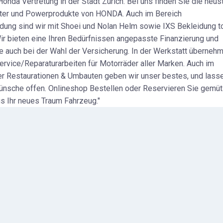
e Honda Vertretung in der Stadt Zürich. Bei uns finden Sie die neus
ter und Powerprodukte von HONDA. Auch im Bereich
dung sind wir mit Shoei und Nolan Helm sowie IXS Bekleidung t
ir bieten eine Ihren Bedürfnissen angepasste Finanzierung und
e auch bei der Wahl der Versicherung. In der Werkstatt überneh
ervice/Reparaturarbeiten für Motorräder aller Marken. Auch im
er Restaurationen & Umbauten geben wir unser bestes, und lass
nsche offen. Onlineshop Bestellen oder Reservieren Sie gemüt
s Ihr neues Traum Fahrzeug."