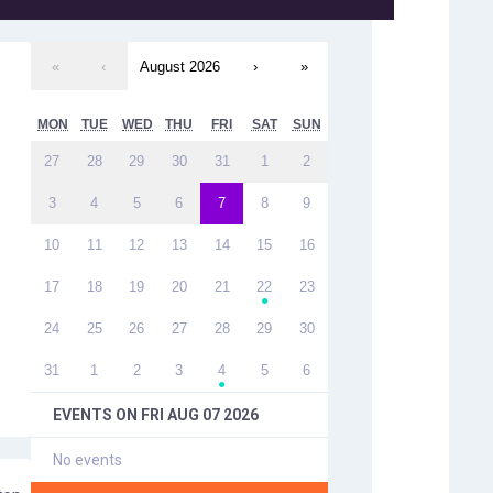
«
‹
August 2026
›
»
MON
TUE
WED
THU
FRI
SAT
SUN
27
28
29
30
31
1
2
3
4
5
6
7
8
9
10
11
12
13
14
15
16
17
18
19
20
21
22
23
●
24
25
26
27
28
29
30
31
1
2
3
4
5
6
●
EVENTS ON
FRI AUG 07 2026
No events