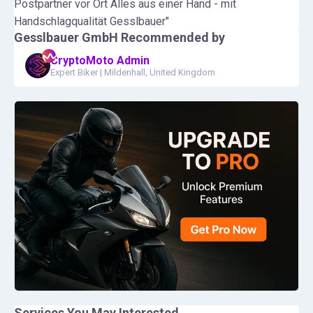
Postpartner vor Ort Alles aus einer Hand - mit
Handschlagqualität Gesslbauer"
Gesslbauer GmbH
Recommended by
CryptoMoto Admin
Expert Biker
|
Mildenhall, United Kingdom
Services You May Interested