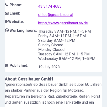
📞 Phone:
43 3174 4683
📧 Email:
office@gesslbauer.at
🌐 Website:
https://www.gesslbauer.at/de
🕒 Working hours:
Thursday 8 AM–12 PM, 1–5 PM
Friday 8 AM–12 PM, 1–5 PM
Saturday 8 AM–12 PM
Sunday Closed
Monday Closed
Tuesday 8 AM–12 PM, 1–5 PM
Wednesday 8 AM–12 PM, 1–5 PM
📅 Published:
19 July 2023
About
Gesslbauer GmbH
"generationsbetrieb Gesslbauer Gmbh seit über 60 Jahren
ein starker Partner aus der Region für Motorrad,
Reparaturen im Bereich 2 Rad, Zubehörteile, Reifen, Forst
und Garten zusätzlich ist noch eine Tankstelle und ein